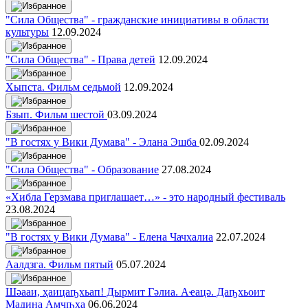
"Сила Общества" - гражданские инициативы в области
культуры
12.09.2024
"Сила Общества" - Права детей
12.09.2024
Хыпста. Фильм седьмой
12.09.2024
Бзып. Фильм шестой
03.09.2024
"В гостях у Вики Думава" - Элана Эшба
02.09.2024
"Сила Общества" - Образование
27.08.2024
«Хибла Герзмава приглашает…» - это народный фестиваль
23.08.2024
"В гостях у Вики Думава" - Елена Чачхалиа
22.07.2024
Аалдзга. Фильм пятый
05.07.2024
Шәааи, ҳаицаҧхьап! Дырмит Гәлиа. Аҽацә. Даҧхьоит
Мадина Амҷҧҳа
06.06.2024