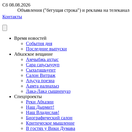
Сб 08.08.2026
Объявления ("бегущая строка") и реклама на телеканале п
Контакты
Время новостей
События дня
Последние выпуски
Абхазское вещание
Амчыбжь ахҭыс
Сара саҧсыуоуп
Сыхьҭашьуеит
Салон Витраж
Аҧсуа поезиа
Аамҭа иалнахыз
Лакә-Лакә сышнеиуаз
Спецпроекты
Реки Абхазии
Наш Дырмит!
Наш Владислав!
Биографический салон
Критическое мышление
В гостях у Вики Думава