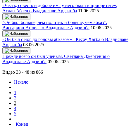
«Честь, совесть и доброе имя у него были в приоритете»,
Аслан Абаев о Владиславе Ардзинба
11.06.2025
"Он был больше, чем политик и больше, чем абхаз".
Виссарион Аплиаа о Владиславе Ардзинба
10.06.2025
«Он был с ног до головы абхазом» - Кесоу Хагба о Владиславе
Ардзинба
08.06.2025
Прежде всего он был ученым. Светлана Джергения о
Владиславе Ардзинба
05.06.2025
Видео 33 - 48 из 866
Начало
1
2
3
4
5
Конец