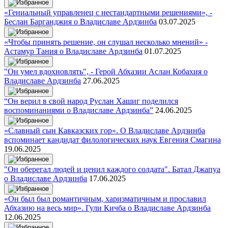
«Гениальный управленец с нестандартными решениями», -
Беслан Барганджия о Владиславе Ардзинба
03.07.2025
«Чтобы принять решение, он слушал несколько мнений» -
Астамур Тания о Владиславе Ардзинба
01.07.2025
"Он умел вдохновлять", - Герой Абхазии Аслан Кобахия о
Владиславе Ардзинба
27.06.2025
“Он верил в свой народ Руслан Хашиг поделился
воспоминаниями о Владиславе Ардзинба”
24.06.2025
«Славный сын Кавказских гор». О Владиславе Ардзинба
вспоминает кандидат филологических наук Евгения Смагина
19.06.2025
"Он оберегал людей и ценил каждого солдата". Батал Джапуа
о Владиславе Ардзинба
17.06.2025
«Он был был романтичным, харизматичным и прославил
Абхазию на весь мир». Гули Кичба о Владиславе Ардзинба
12.06.2025