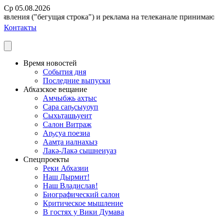
Ср 05.08.2026
вления ("бегущая строка") и реклама на телеканале принимаются п
Контакты
Время новостей
События дня
Последние выпуски
Абхазское вещание
Амчыбжь ахҭыс
Сара саҧсыуоуп
Сыхьҭашьуеит
Салон Витраж
Аҧсуа поезиа
Аамҭа иалнахыз
Лакә-Лакә сышнеиуаз
Спецпроекты
Реки Абхазии
Наш Дырмит!
Наш Владислав!
Биографический салон
Критическое мышление
В гостях у Вики Думава