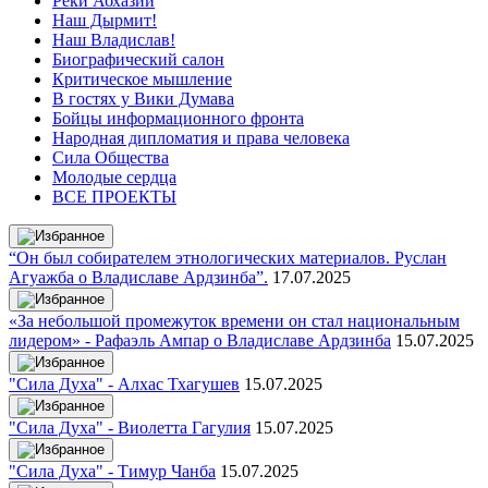
Реки Абхазии
Наш Дырмит!
Наш Владислав!
Биографический салон
Критическое мышление
В гостях у Вики Думава
Бойцы информационного фронта
Народная дипломатия и права человека
Сила Общества
Молодые сердца
ВСЕ ПРОЕКТЫ
“Он был собирателем этнологических материалов. Руслан
Агуажба о Владиславе Ардзинба”.
17.07.2025
«За небольшой промежуток времени он стал национальным
лидером» - Рафаэль Ампар о Владиславе Ардзинба
15.07.2025
"Сила Духа" - Алхас Тхагушев
15.07.2025
"Сила Духа" - Виолетта Гагулия
15.07.2025
"Сила Духа" - Тимур Чанба
15.07.2025