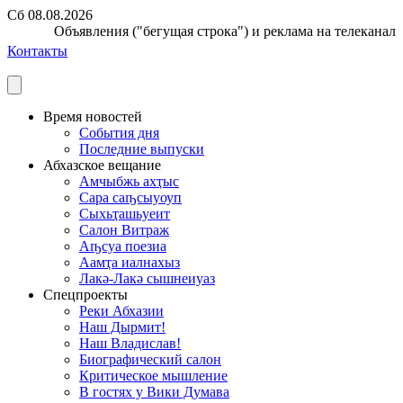
Сб 08.08.2026
Объявления ("бегущая строка") и реклама на телеканале п
Контакты
Время новостей
События дня
Последние выпуски
Абхазское вещание
Амчыбжь ахҭыс
Сара саҧсыуоуп
Сыхьҭашьуеит
Салон Витраж
Аҧсуа поезиа
Аамҭа иалнахыз
Лакә-Лакә сышнеиуаз
Спецпроекты
Реки Абхазии
Наш Дырмит!
Наш Владислав!
Биографический салон
Критическое мышление
В гостях у Вики Думава