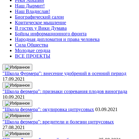
Реки Абхазии
Наш Дырмит!
Наш Владислав!
Биографический салон
Критическое мышление
В гостях у Вики Думава
Бойцы информационного фронта
Народная дипломатия и права человека
Сила Общества
Молодые сердца
ВСЕ ПРОЕКТЫ
"Школа Фермера": внесение удобрений в осенний период
17.09.2021
"Школа фермера": признаки созревания плодов винограда
10.09.2021
"Школа фермера": окулировка цитрусовых
03.09.2021
"Школа фермера": вредители и болезни цитрусовых
27.08.2021