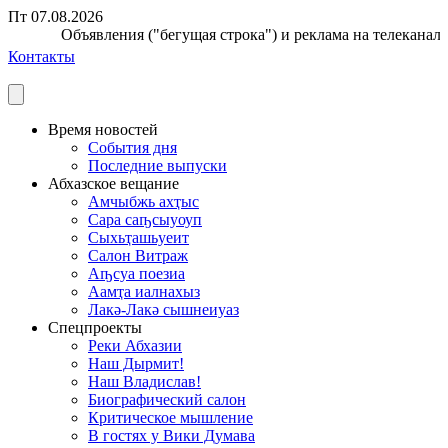
Пт 07.08.2026
Объявления ("бегущая строка") и реклама на телеканале п
Контакты
Время новостей
События дня
Последние выпуски
Абхазское вещание
Амчыбжь ахҭыс
Сара саҧсыуоуп
Сыхьҭашьуеит
Салон Витраж
Аҧсуа поезиа
Аамҭа иалнахыз
Лакә-Лакә сышнеиуаз
Спецпроекты
Реки Абхазии
Наш Дырмит!
Наш Владислав!
Биографический салон
Критическое мышление
В гостях у Вики Думава