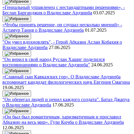
«Гениальный управленец с нестандартными решениями», -
Беслан Барганджия о Владиславе Ардзинба
03.07.2025
«Чтобы принять решение, он слушал несколько мнений» -
Астамур Тания о Владиславе Ардзинба
01.07.2025
"Он умел вдохновлять", - Герой Абхазии Аслан Кобахия о
Владиславе Ардзинба
27.06.2025
“Он верил в свой народ Руслан Хашиг поделился
воспоминаниями о Владиславе Ардзинба”
24.06.2025
«Славный сын Кавказских гор». О Владиславе Ардзинба
вспоминает кандидат филологических наук Евгения Смагина
19.06.2025
"Он оберегал людей и ценил каждого солдата". Батал Джапуа
о Владиславе Ардзинба
17.06.2025
«Он был был романтичным, харизматичным и прославил
Абхазию на весь мир». Гули Кичба о Владиславе Ардзинба
12.06.2025