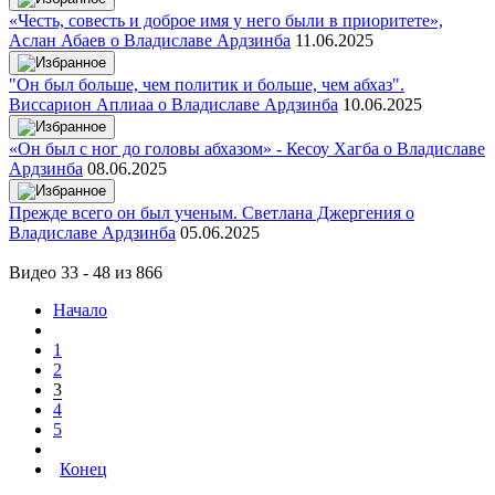
«Честь, совесть и доброе имя у него были в приоритете»,
Аслан Абаев о Владиславе Ардзинба
11.06.2025
"Он был больше, чем политик и больше, чем абхаз".
Виссарион Аплиаа о Владиславе Ардзинба
10.06.2025
«Он был с ног до головы абхазом» - Кесоу Хагба о Владиславе
Ардзинба
08.06.2025
Прежде всего он был ученым. Светлана Джергения о
Владиславе Ардзинба
05.06.2025
Видео 33 - 48 из 866
Начало
1
2
3
4
5
Конец