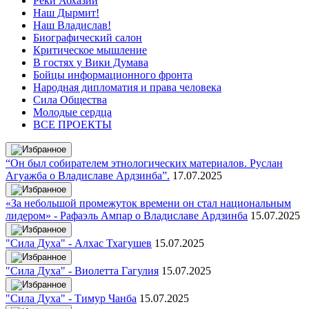
Реки Абхазии
Наш Дырмит!
Наш Владислав!
Биографический салон
Критическое мышление
В гостях у Вики Думава
Бойцы информационного фронта
Народная дипломатия и права человека
Сила Общества
Молодые сердца
ВСЕ ПРОЕКТЫ
“Он был собирателем этнологических материалов. Руслан
Агуажба о Владиславе Ардзинба”.
17.07.2025
«За небольшой промежуток времени он стал национальным
лидером» - Рафаэль Ампар о Владиславе Ардзинба
15.07.2025
"Сила Духа" - Алхас Тхагушев
15.07.2025
"Сила Духа" - Виолетта Гагулия
15.07.2025
"Сила Духа" - Тимур Чанба
15.07.2025