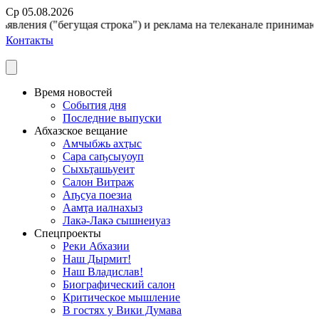
Ср 05.08.2026
вления ("бегущая строка") и реклама на телеканале принимаются 
Контакты
Время новостей
События дня
Последние выпуски
Абхазское вещание
Амчыбжь ахҭыс
Сара саҧсыуоуп
Сыхьҭашьуеит
Салон Витраж
Аҧсуа поезиа
Аамҭа иалнахыз
Лакә-Лакә сышнеиуаз
Спецпроекты
Реки Абхазии
Наш Дырмит!
Наш Владислав!
Биографический салон
Критическое мышление
В гостях у Вики Думава