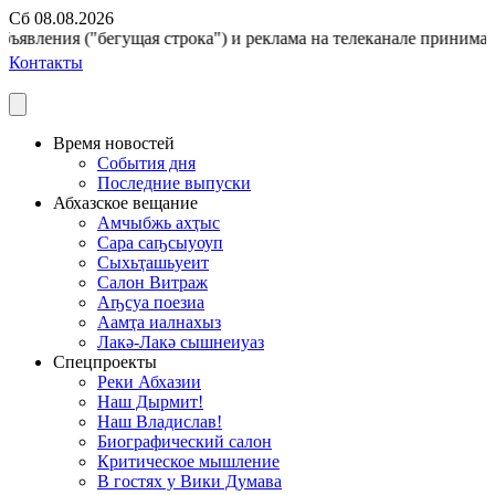
Сб 08.08.2026
ъявления ("бегущая строка") и реклама на телеканале принимаютс
Контакты
Время новостей
События дня
Последние выпуски
Абхазское вещание
Амчыбжь ахҭыс
Сара саҧсыуоуп
Сыхьҭашьуеит
Салон Витраж
Аҧсуа поезиа
Аамҭа иалнахыз
Лакә-Лакә сышнеиуаз
Спецпроекты
Реки Абхазии
Наш Дырмит!
Наш Владислав!
Биографический салон
Критическое мышление
В гостях у Вики Думава