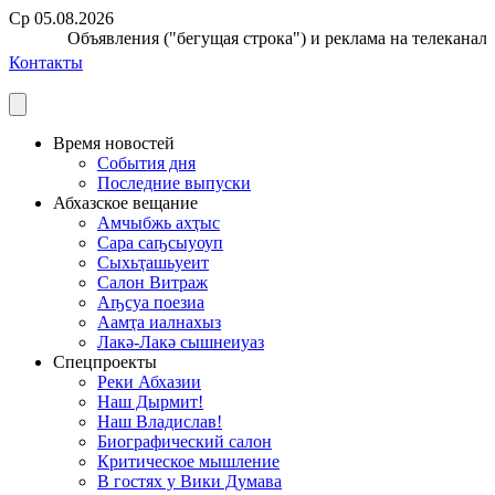
Ср 05.08.2026
Объявления ("бегущая строка") и реклама на телеканале п
Контакты
Время новостей
События дня
Последние выпуски
Абхазское вещание
Амчыбжь ахҭыс
Сара саҧсыуоуп
Сыхьҭашьуеит
Салон Витраж
Аҧсуа поезиа
Аамҭа иалнахыз
Лакә-Лакә сышнеиуаз
Спецпроекты
Реки Абхазии
Наш Дырмит!
Наш Владислав!
Биографический салон
Критическое мышление
В гостях у Вики Думава