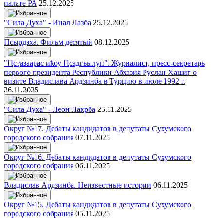
палате РА
25.12.2025
"Сила Духа" - Инал Лазба
25.12.2025
Псырдзха. Фильм десятый
08.12.2025
"Ԥсҭазаарас иҟоу Ԥсадгьылуп". Журналист, пресс-секретарь
первого президента Республики Абхазия Руслан Хашиг о
визите Владислава Ардзинба в Турцию в июле 1992 г.
26.11.2025
"Сила Духа" - Леон Лакрба
25.11.2025
Округ №17. Дебаты кандидатов в депутаты Сухумского
городского собрания
07.11.2025
Округ №16. Дебаты кандидатов в депутаты Сухумского
городского собрания
06.11.2025
Владислав Ардзинба. Неизвестные истории
06.11.2025
Округ №15. Дебаты кандидатов в депутаты Сухумского
городского собрания
05.11.2025