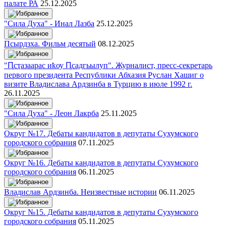
палате РА
25.12.2025
"Сила Духа" - Инал Лазба
25.12.2025
Псырдзха. Фильм десятый
08.12.2025
"Ԥсҭазаарас иҟоу Ԥсадгьылуп". Журналист, пресс-секретарь
первого президента Республики Абхазия Руслан Хашиг о
визите Владислава Ардзинба в Турцию в июле 1992 г.
26.11.2025
"Сила Духа" - Леон Лакрба
25.11.2025
Округ №17. Дебаты кандидатов в депутаты Сухумского
городского собрания
07.11.2025
Округ №16. Дебаты кандидатов в депутаты Сухумского
городского собрания
06.11.2025
Владислав Ардзинба. Неизвестные истории
06.11.2025
Округ №15. Дебаты кандидатов в депутаты Сухумского
городского собрания
05.11.2025