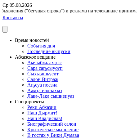
Ср 05.08.2026
ъявления ("бегущая строка") и реклама на телеканале принимаютс
Контакты
Время новостей
События дня
Последние выпуски
Абхазское вещание
Амчыбжь ахҭыс
Сара саҧсыуоуп
Сыхьҭашьуеит
Салон Витраж
Аҧсуа поезиа
Аамҭа иалнахыз
Лакә-Лакә сышнеиуаз
Спецпроекты
Реки Абхазии
Наш Дырмит!
Наш Владислав!
Биографический салон
Критическое мышление
В гостях у Вики Думава